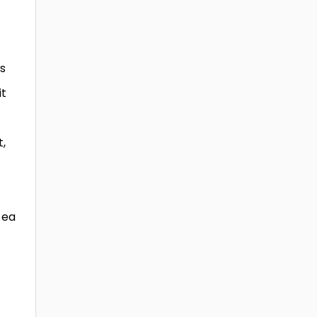
s
it
t,
 ea