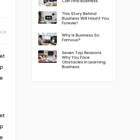
Can Find Business.
This Story Behind
Business Will Haunt You
Forever!
nce
Why Is Business So
Famous?
Seven Top Reasons
 et
Why You Face
Obstacles In Learning
ip
Business.
re
 et
ip
re