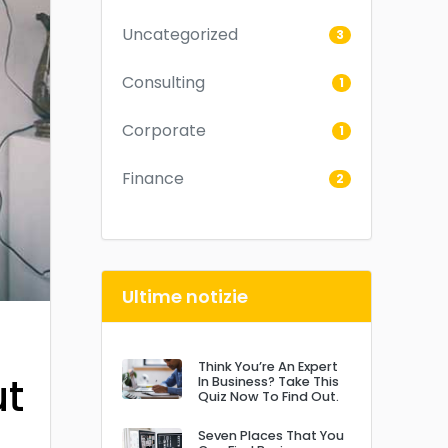
Uncategorized
3
Consulting
1
Corporate
1
Finance
2
Ultime notizie
Think You’re An Expert
ut
In Business? Take This
Quiz Now To Find Out.
Seven Places That You