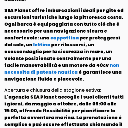
SEA Planet offre imbarcazioni ideali per gite ed
escursioni turistiche lungo la pittoresca costa.
Ogni barca è equipaggiata con tutto ciò che è
necessario per una
navigazione sicura e
confortevole
: una
cappottina
per proteggersi
dal sole, un
lettino
per rilassarsi, un
ecoscandaglio per la sicurezza in mare, un
volante
posizionato centralmente per una
facile manovrabilità e un
motore da 40cv
non
necessita di patente nautica
è garantisce una
navigazione fluida e piacevole.
Apertura e chiusura della stagione estiva:
L'agenzia SEA Planet accoglie i suoi clienti tutti
i giorni, da
maggio
a
ottobre
, dalle
09:00
alle
19:00
, offrendo flessibilità per pianificare la
perfetta avventura marina. La prenotazione è
semplice e può essere effettuata chiamando il