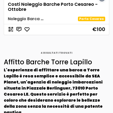
Costi Noleggio Barche Porto Cesareo -
Ottobre
Noleggio Barca Spiaggia Tabù
Porto Cesareo
€100
4
RISULTATI TROVATI
Affitto Barche Torre Lapillo
L'esperienza di
affittare
una
barca a Torre
Lapillo
è resa semplice e accessibile da
SEA
Planet
, un'agenzia di noleggio imbarcazioni
situata in Piazzale Berlinguer, 73010 Porto
Cesareo LE
. Questo servizio è perfetto per
coloro che desiderano esplorare le bellezze
della zona senza la necessità di una patente
nautica.