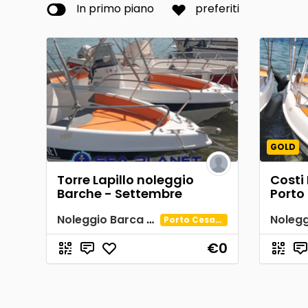
In primo piano
preferiti
GOLD
Torre Lapillo noleggio
Costi
Barche - Settembre
Porto
Noleggio Barca Spiaggia Tabù
Porto Cesareo
€0