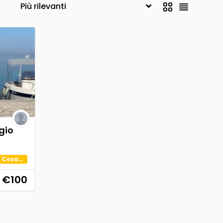
gio
Porto Cesareo
€100