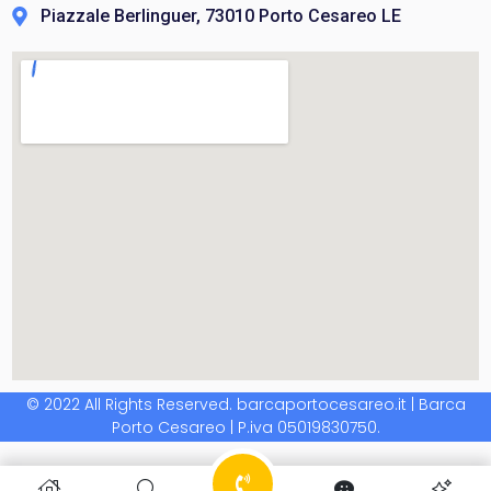
Piazzale Berlinguer, 73010 Porto Cesareo LE
© 2022 All Rights Reserved. barcaportocesareo.it | Barca
Porto Cesareo | P.iva 05019830750.